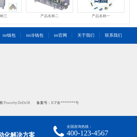
称三
产品名称二
产品名称一
im钱包
im冷钱包
im官网
关于我们
联系我们
所有
Power by DeDe58
备案号：
ICP备********号
全国咨询热线：
400-123-4567
动化解决方案