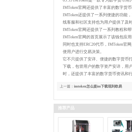
05:35 IMToken是一款专为数字
IMToken官网还提供了丰富的数字
IMToken还提供了一系列便捷的功能，
线客服和社区支持也为用户提供了及
IMToken官网还提供了一系列教程和
IMToken官网的首页展示了该钱包
同时也支持ERC20代币，IMToken
便用户进行交易决策。
它不只提供了安详、便捷的数字货币打点
下载，包管用户的数字资产安详，用户可
时，还提供了丰富的数字货币资讯和
上一篇：
imtoken怎么提im下载现到欧易
推荐产品