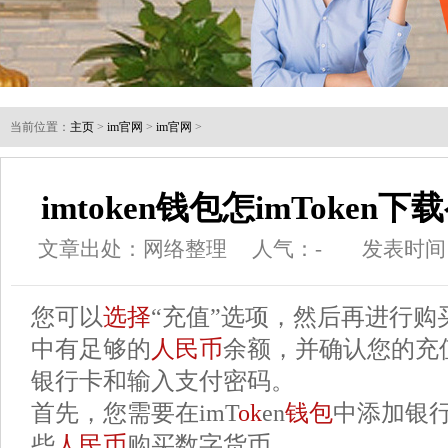
当前位置：
主页
>
im官网
>
im官网
>
imtoken钱包怎imToke
文章出处：网络整理
人气：
-
发表时间：2
您可以
选择
“充值”选项，然后再进行购
中有足够的
人民币
余额，并确认您的充
银行卡和输入支付密码。
首先，您需要在imT
ok
en
钱包
中添加银
些
人民币
购买数字货币。