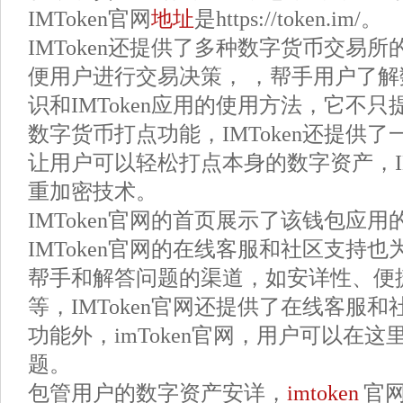
IMToken官网
地址
是https://token.im/。
IMToken还提供了多种数字货币交易
便用户进行交易决策， ，帮手用户了
识和IMToken应用的使用方法，它不
数字货币打点功能，IMToken还提供
让用户可以轻松打点本身的数字资产，IM
重加密技术。
IMToken官网的首页展示了该钱包应
IMToken官网的在线客服和社区支持
帮手和解答问题的渠道，如安详性、便
等，IMToken官网还提供了在线客服
功能外，imToken官网，用户可以在
题。
包管用户的数字资产安详，
imtoken
官