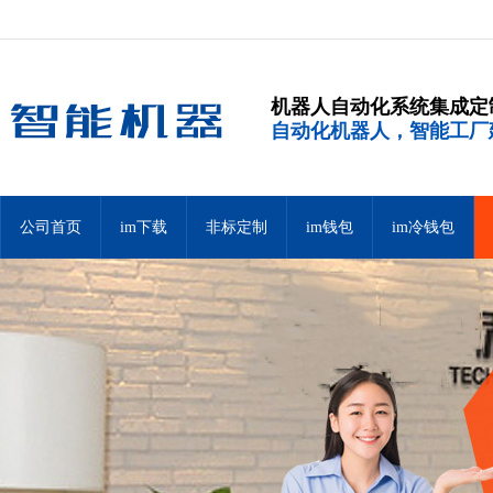
机器人自动化系统集成定
自动化机器人，智能工厂
公司首页
im下载
非标定制
im钱包
im冷钱包