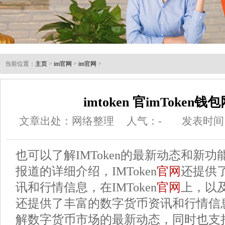
当前位置：
主页
>
im官网
>
im官网
>
imtoken 官imToken
文章出处：网络整理
人气：
-
发表时间：2
也可以了解IMToken的最新动态和新
报道的详细介绍，IMToken
官网
还提供
讯和行情信息，在IMToken
官网
上，以
还提供了丰富的数字货币资讯和行情信
解数字货币市场的最新动态，同时也支持