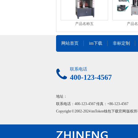
产品名称五
产品名
网站首页
im下载
非标定制
联系电话
400-123-4567
地址：
联系电话：400-123-4567 传真：+86-123-4567
Copyright © 2002-2024 imToken钱包下载官网 版权