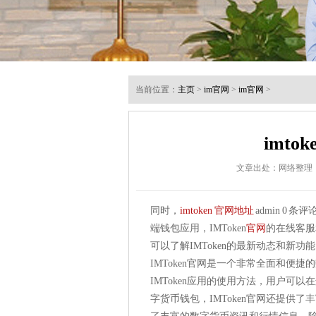
当前位置：
主页
>
im官网
>
im官网
>
imto
文章出处：网络整理
同时，
imtoken
官网
地址
admin 0 条
端钱包应用，IMToken
官网
的在线客服
可以了解IMToken的最新动态和新功
IMToken官网是一个非常全面和便
IMToken应用的使用方法，用户可
字货币钱包，IMToken官网还提供