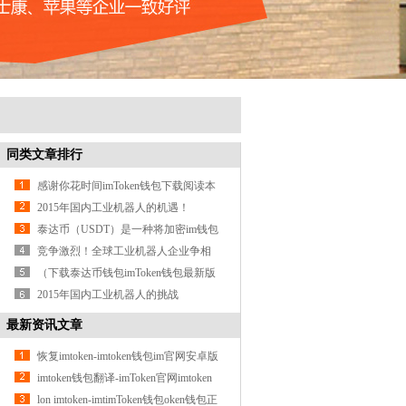
同类文章排行
感谢你花时间imToken钱包下载阅读本
站内容
2015年国内工业机器人的机遇！
泰达币（USDT）是一种将加密im钱包
货币与法定货币美元挂钩的虚
竞争激烈！全球工业机器人企业争相
抢占中国市
（下载泰达币钱包imToken钱包最新版
本是多少）
2015年国内工业机器人的挑战
最新资讯文章
恢复imtoken-imtoken钱包im官网安卓版
下载·(官方)IM钱包
imtoken钱包翻译-imToken官网imtoken
钱包安卓版下载
lon imtoken-imtimToken钱包oken钱包正