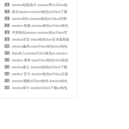
版下载
imtoken钥匙格式-imtoken苹imToken钱
包果最新版下载·(官方)IM钱包
南京imtoken-imtoken钱包imToken下载
官网下载·(官方)IM钱包
imtoken转ht-imtoken钱包imToken官网
官网下载·(官方)IM钱包
imtoken 电脑-imtoken钱包imToken钱包
下载官网下载·(官方)IM钱包
开源钱包imtoken-imtoken钱imToken官
网下载包安卓版下载·(官方)IM钱包
imtoken语音-imtim钱包oken安卓最新版
下载
imtoken骗局-imtimToken钱包oken钱包
最新版下载
Bake转入imtokimToken钱包en-imtoken
钱包下载
imtoken 薄饼-imimToken钱包token钱包
官网下载
imtoken建立-imtoken钱包imToken下载
安卓版下载·(官方)IM钱包
imtoken 官方-imtoken钱包imToken正版
下载·(官方)IM钱包
imtoken涨幅imToken钱包-imtoken钱包
imtoken审计-imtokimToken下载en钱包
·(官方)IM钱包