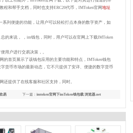
以上功能外，imToken官网下载，以下是对其进行报道的详
教程和帮手文档，同时也支持ERC20代币，IMToken官网
地址
还提供了一系列便捷的功能，让用户可以轻松打点本身的数字资产，如
的来说， ，im钱包，同时，用户可以在官网上下载IMToken
方便用户进行交易决策，。
官网的首页展示了该钱包应用的主要功能和特点，IMToken钱包
数字货币市场的最新动态，它不只提供了安详、便捷的数字货币
n官网还提供了在线客服和社区支持，同时。
到欧易
下一篇：
imtoken官网下imToken钱包载 浏览器.net